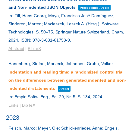
and Non-indented JSON Objects
Proceedings Article
In:
Fill, Hans-Georg; Mayo, Francisco José Domínguez;
Sinderen, Marten; Maciaszek, Leszek A. (Hrsg.):
Software
Technologies,
S. 50–75,
Springer Nature Switzerland,
Cham,
2024
,
ISBN: 978-3-031-61753-9
.
Abstract
|
BibTeX
Hanenberg, Stefan; Morzeck, Johannes; Gruhn, Volker
Indentation and reading time: a randomized control trial
on the differences between generated indented and non-
indented if-statements
Artikel
In:
Empir. Softw. Eng.,
Bd. 29,
Nr. 5,
S. 134,
2024
.
Links
|
BibTeX
2023
Felsch, Marco; Meyer, Ole; Schlickenrieder, Anne; Engels,