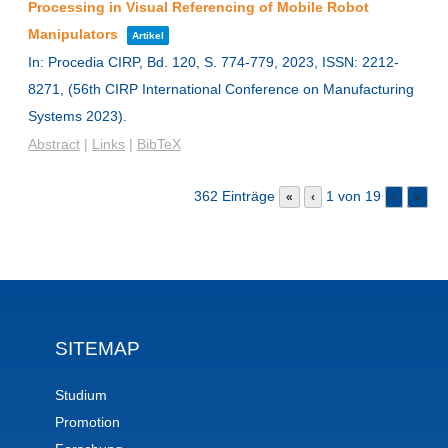
Processing in Visual Referencing of Mobile Robot
Manipulators
Artikel
In:
Procedia CIRP,
Bd. 120,
S. 774-779,
2023
,
ISSN: 2212-
8271
, (56th CIRP International Conference on Manufacturing
Systems 2023)
.
Abstract
|
Links
|
BibTeX
362 Einträge
1 von 19
«
‹
›
»
SITEMAP
Studium
Promotion