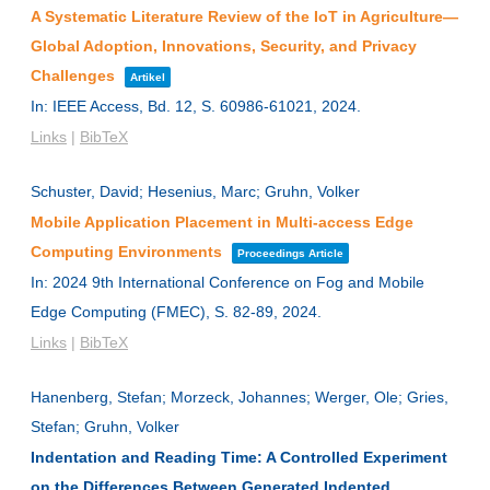
A Systematic Literature Review of the IoT in Agriculture—
Global Adoption, Innovations, Security, and Privacy
Challenges
Artikel
In:
IEEE Access,
Bd. 12,
S. 60986-61021,
2024
.
Links
|
BibTeX
Schuster, David; Hesenius, Marc; Gruhn, Volker
Mobile Application Placement in Multi-access Edge
Computing Environments
Proceedings Article
In:
2024 9th International Conference on Fog and Mobile
Edge Computing (FMEC),
S. 82-89,
2024
.
Links
|
BibTeX
Hanenberg, Stefan; Morzeck, Johannes; Werger, Ole; Gries,
Stefan; Gruhn, Volker
Indentation and Reading Time: A Controlled Experiment
on the Differences Between Generated Indented