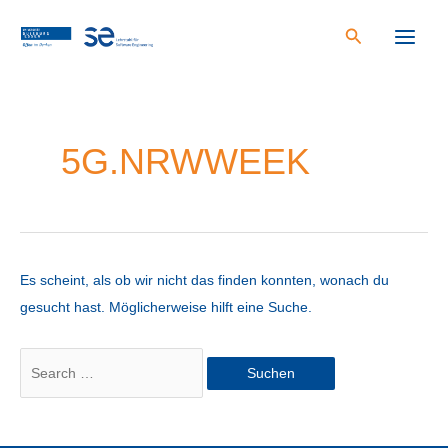
Zum
Inhalt
Main
springen
Menu
5G.NRWWEEK
Es scheint, als ob wir nicht das finden konnten, wonach du
gesucht hast. Möglicherweise hilft eine Suche.
Suchen
nach: